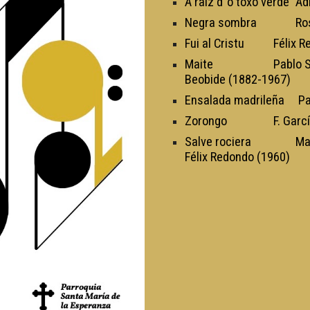
A raíz d´o toxo verde
Ad
Negra sombra
Ro
Fui al Cristu
Félix R
Maite
Pablo S
Beobide (1882-1967)
Ensalada madrileña Pab
Zorongo
F. Garc
Salve rociera
Ma
Félix Redondo (1960)