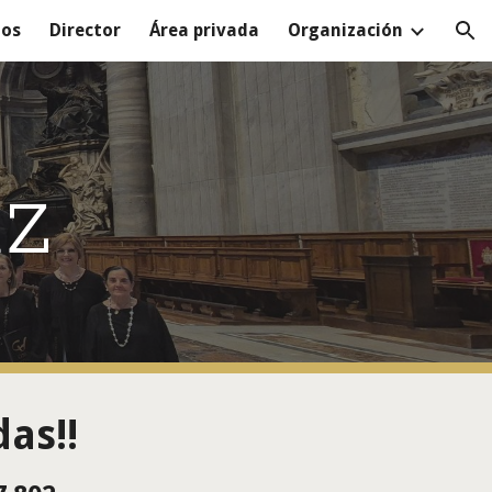
tos
Director
Área privada
Organización
ion
uz
as!!