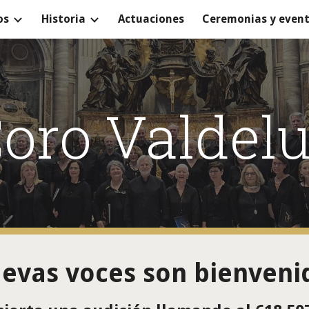
os
Historia
Actuaciones
Ceremonias y even
ip to main content
Skip to navigat
oro Valdel
uevas voces son bienvenid