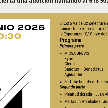
ierta una audición llamando al 618 50
El Coro Valdeluz celebrará 
concierto extraordinario el 
la Esperanza (C/ Ginzo de L
Programa
Primera parte
MISSA BREVIS
Kyrie
Gloria
Sanctus – Benedictus
Agnus Dei
Fort the beauty of the ea
Segunda parte
Plenitud dorada
Juan A
Maitasun Atsekabea
Je